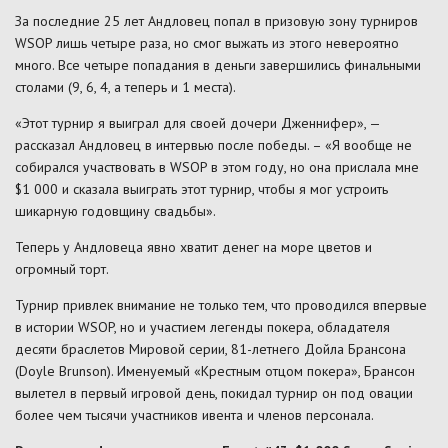
За последние 25 лет Андловец попал в призовую зону турниров
WSOP лишь четыре раза, но смог выжать из этого невероятно
много. Все четыре попадания в деньги завершились финальными
столами (9, 6, 4, а теперь и 1 места).
«Этот турнир я выиграл для своей дочери Дженнифер», —
рассказал Андловец в интервью после победы. – «Я вообще не
собирался участвовать в WSOP в этом году, но она прислала мне
$1 000 и сказала выиграть этот турнир, чтобы я мог устроить
шикарную годовщину свадьбы».
Теперь у Андловеца явно хватит денег на море цветов и
огромный торт.
Турнир привлек внимание не только тем, что проводился впервые
в истории WSOP, но и участием легенды покера, обладателя
десяти браслетов Мировой серии, 81-летнего Дойла Брансона
(Doyle Brunson). Именуемый «Крестным отцом покера», Брансон
вылетел в первый игровой день, покидал турнир он под овации
более чем тысячи участников ивента и членов персонала.