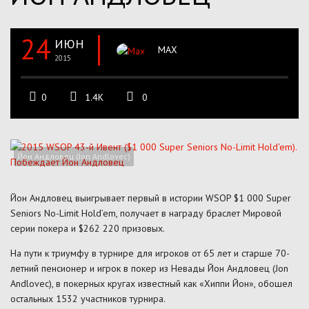
24
ИЮН
MAX
2015
0
1.4K
0
Йон Андловец (Jon Andlovec)
Йон Андловец выигрывает первый в истории WSOP $1 000 Super
Seniors No-Limit Hold’em, получает в награду браслет Мировой
серии покера и $262 220 призовых.
На пути к триумфу в турнире для игроков от 65 лет и старше 70-
летний пенсионер и игрок в покер из Невады Йон Андловец (Jon
Andlovec), в покерных кругах известный как «Хиппи Йон», обошел
остальных 1532 участников турнира.