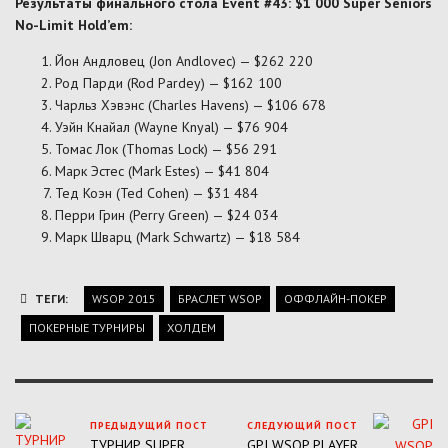
Результаты финального стола Event #43: $1 000 Super Seniors
No-Limit Hold’em:
Йон Андловец (Jon Andlovec) — $262 220
Род Парди (Rod Pardey) — $162 100
Чарльз Хэвэнс (Charles Havens) — $106 678
Уэйн Кнайал (Wayne Knyal) — $76 904
Томас Лок (Thomas Lock) — $56 291
Марк Эстес (Mark Estes) — $41 804
Тед Коэн (Ted Cohen) — $31 484
Перри Грин (Perry Green) — $24 034
Марк Шварц (Mark Schwartz) — $18 584
ТЕГИ:
WSOP 2015
БРАСЛЕТ WSOP
ОФФЛАЙН-ПОКЕР
ПОКЕРНЫЕ ТУРНИРЫ
ХОЛДЕМ
ПРЕДЫДУЩИЙ ПОСТ
СЛЕДУЮЩИЙ ПОСТ
ТУРНИР SUPER
GPI WSOP PLAYER