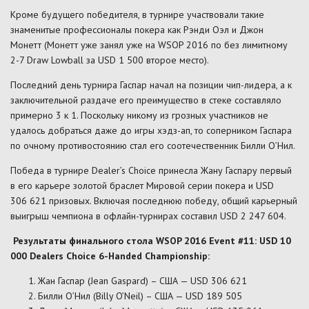
Кроме будущего победителя, в турнире участвовали такие
знаменитые профессионалы покера как Рэнди Оэл и Джон
Монетт (Монетт уже занял уже на WSOP 2016 по без лимитному
2-7 Draw Lowball за USD 1 500 второе место).
Последний день турнира Гаспар начал на позиции чип-лидера, а к
заключительной раздаче его преимущество в стеке составляло
примерно 3 к 1. Поскольку никому из грозных участников не
удалось добраться даже до игры хэдз-ап, то соперником Гаспара
по очному противостоянию стал его соотечественник Билли О’Нил.
Победа в турнире Dealer’s Choice принесла Жану Гаспару первый
в его карьере золотой браслет Мировой серии покера и USD
306 621 призовых. Включая последнюю победу, общий карьерный
выигрыш чемпиона в офлайн-турнирах составил USD 2 247 604.
Результаты
финального
стола
WSOP 2016 Event #11: USD 10
000 Dealers Choice 6-Handed Championship:
Жан Гаспар (Jean Gaspard) – США — USD 306 621
Билли О’Нил (Billy O’Neil) – США — USD 189 505