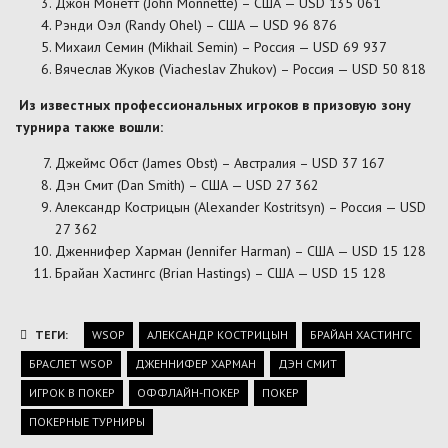
Джон Монетт (John Monnette) – США — USD 135 061
Рэнди Оэл (Randy Ohel) – США — USD 96 876
Михаил Семин (Mikhail Semin) – Россия — USD 69 937
Вячеслав Жуков (Viacheslav Zhukov) – Россия — USD 50 818
Из известных профессиональных игроков в призовую зону
турнира также вошли:
Джеймс Обст (James Obst) – Австралия – USD 37 167
Дэн Смит (Dan Smith) – США — USD 27 362
Александр Кострицын (Alexander Kostritsyn) – Россия — USD
27 362
Дженнифер Харман (Jennifer Harman) – США — USD 15 128
Брайан Хастингс (Brian Hastings) – США — USD 15 128
ТЕГИ:
WSOP
АЛЕКСАНДР КОСТРИЦЫН
БРАЙАН ХАСТИНГС
БРАСЛЕТ WSOP
ДЖЕННИФЕР ХАРМАН
ДЭН СМИТ
ИГРОК В ПОКЕР
ОФФЛАЙН-ПОКЕР
ПОКЕР
ПОКЕРНЫЕ ТУРНИРЫ