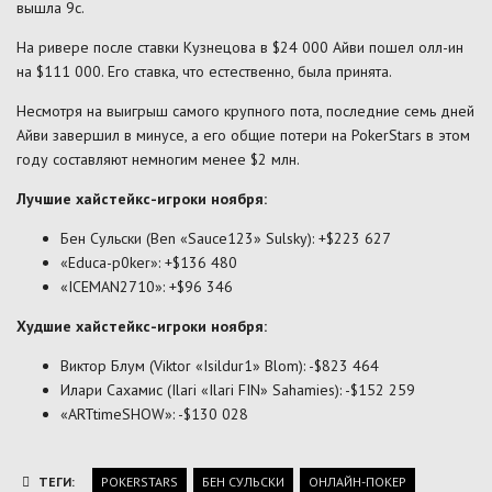
вышла 9c.
На ривере после ставки Кузнецова в $24 000 Айви пошел олл-ин
на $111 000. Его ставка, что естественно, была принята.
Несмотря на выигрыш самого крупного пота, последние семь дней
Айви завершил в минусе, а его общие потери на PokerStars в этом
году составляют немногим менее $2 млн.
Лучшие хайстейкс-игроки ноября:
Бен Сульски (Ben «Sauce123» Sulsky): +$223 627
«Educa-p0ker»: +$136 480
«ICEMAN2710»: +$96 346
Худшие хайстейкс-игроки ноября:
Виктор Блум (Viktor «Isildur1» Blom): -$823 464
Илари Сахамис (Ilari «Ilari FIN» Sahamies): -$152 259
«ARTtimeSHOW»: -$130 028
ТЕГИ:
POKERSTARS
БЕН СУЛЬСКИ
ОНЛАЙН-ПОКЕР