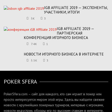
IGB AFFILIATE 2019 — ЭКСПОНЕНТЫ,
УЧАСТНИКИ, ИТОГИ
5K
3
IGB AFFILIATE 2019 —
ПАРТНЕРСКАЯ
КОНФЕРЕНЦИЯ ИГОРНОГО БИЗНЕСА
7.4K
1
НОВОСТИ ИГОРНОГО БИЗНЕСА В ИНТЕРНЕТЕ
5.5K
3
POKER SFERA
PokerSfera.com – сайт для каждого, кто сам играет в покер или
просто интересуется миром этой игры. Здесь вы найдете свежие
новости с крупнейших покерных турниров, интервью с игроками,
новости индустрии, обзоры игр по высоким ставкам в интернете,