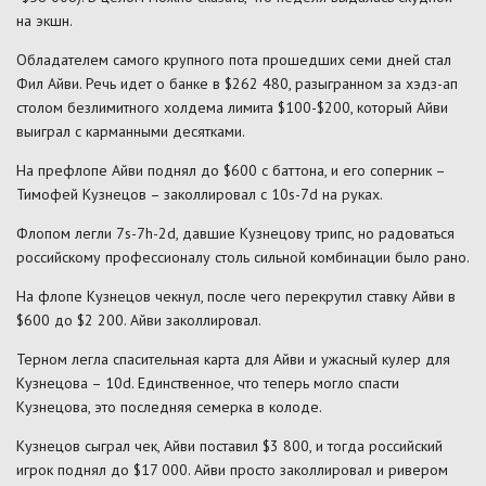
на экшн.
Обладателем самого крупного пота прошедших семи дней стал
Фил Айви. Речь идет о банке в $262 480, разыгранном за хэдз-ап
столом безлимитного холдема лимита $100-$200, который Айви
выиграл с карманными десятками.
На префлопе Айви поднял до $600 с баттона, и его соперник –
Тимофей Кузнецов – заколлировал с 10s-7d на руках.
Флопом легли 7s-7h-2d, давшие Кузнецову трипс, но радоваться
российскому профессионалу столь сильной комбинации было рано.
На флопе Кузнецов чекнул, после чего перекрутил ставку Айви в
$600 до $2 200. Айви заколлировал.
Терном легла спасительная карта для Айви и ужасный кулер для
Кузнецова – 10d. Единственное, что теперь могло спасти
Кузнецова, это последняя семерка в колоде.
Кузнецов сыграл чек, Айви поставил $3 800, и тогда российский
игрок поднял до $17 000. Айви просто заколлировал и ривером