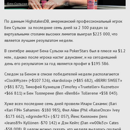
Бен Сульски (Ben «Sauce123» Sulsky)
По данным HighstakesDB, американский профессиональный игрок
Бен Сульски за последние семь дней за 2 300 раздач за
виртуальными столами высоких лимитов выиграл $223 000, что
является лучшим результатом недели.
В сентябре аккаунт Бена Сульски на PokerStars был в плюсе на $1.2
млн., однако после игрока настиг даунсвинг, и на сегодняшний
день его результатом за год является профит в $195 586.
Следом за Беном в списке победителей недели располагаются
«ClockWyze» (+$107 326), «kardioloq» (+$85 682), «BERRI SWEET»
(+$81 872), Тимофей Кузнецов (Timofey «Trueteller» Kuznetsov
+$66 811) и Бен Толлерене (Ben «Ben86» Tollerene +$58 043).
Хуже всех последние семь дней провели Илари Сахамис (Ilari
«Ilari FIN» Sahamies -$180 985), Фил Айви (Phil «RaiseOnce» Ivey
-$173 662), «dgrinder92» (-$72 057), Йенс Киллонен (Jens
«Jeans89» Kyllönen -$70 142) и Дэн Кейтс (Dan «w00ki3z» Cates
-$58 008). В целом можно сказать, что неделя выдалась скудной