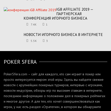
IGB AFFILIATE 2019 —
ПАРТНЕРСКАЯ
КОНФЕРЕНЦИЯ ИГОРНОГО БИЗНЕСА
7.4K
1
НОВОСТИ ИГОРНОГО БИЗНЕСА В ИНТЕРНЕТЕ
5.5K
3
POKER SFERA
PokerSfera.com – сайт для каждого, кто сам играет в покер или
просто интересуется миром этой игры. Здесь вы найдете свежие
новости с крупнейших покерных турниров, интервью с игроками,
новости индустрии, обзоры игр по высоким ставкам в интернете,
последнюю информацию о положении дел в покерных рейтингах
и многое другое. А для тех, кто хочет совершенствоваться как
игрок, у нас есть раздел «Стратегия», в котором вы обнаружите