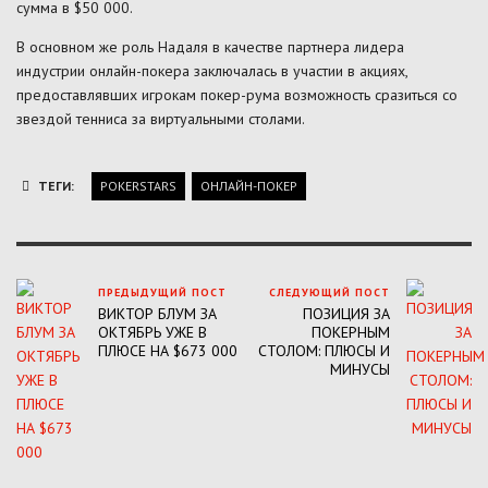
сумма в $50 000.
В основном же роль Надаля в качестве партнера лидера
индустрии онлайн-покера заключалась в участии в акциях,
предоставлявших игрокам покер-рума возможность сразиться со
звездой тенниса за виртуальными столами.
ТЕГИ:
POKERSTARS
ОНЛАЙН-ПОКЕР
ПРЕДЫДУЩИЙ ПОСТ
СЛЕДУЮЩИЙ ПОСТ
ВИКТОР БЛУМ ЗА
ПОЗИЦИЯ ЗА
ОКТЯБРЬ УЖЕ В
ПОКЕРНЫМ
ПЛЮСЕ НА $673 000
СТОЛОМ: ПЛЮСЫ И
МИНУСЫ