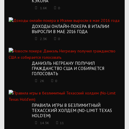
КЭКОНА
1.6K
0
ДОХОДЫ ОНЛАЙН-ПОКЕРА В ИТАЛИИ
ВЫРОСЛИ В МАЕ 2016 ГОДА
2.3K
0
ДАНИЭЛЬ НЕГРЕАНУ ПОЛУЧИЛ
ГРАЖДАНСТВО США И СОБИРАЕТСЯ
ГОЛОСОВАТЬ
2K
0
ПРАВИЛА ИГРЫ В БЕЗЛИМИТНЫЙ
ТЕХАССКИЙ ХОЛДЕМ (NO-LIMIT TEXAS
HOLD’EM)
14.3K
11