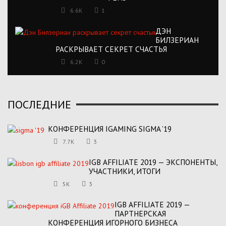
6.6K
1
ДЭН
БИЛЗЕРИАН
РАСКРЫВАЕТ СЕКРЕТ СЧАСТЬЯ
6.2K
0
ПОСЛЕДНИЕ
КОНФЕРЕНЦИЯ IGAMING SIGMA ’19
7.7K
3
IGB AFFILIATE 2019 — ЭКСПОНЕНТЫ,
УЧАСТНИКИ, ИТОГИ
5K
3
IGB AFFILIATE 2019 —
ПАРТНЕРСКАЯ
КОНФЕРЕНЦИЯ ИГОРНОГО БИЗНЕСА