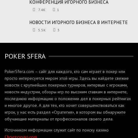
КОНФЕРЕНЦИЯ ИГОРНОГО БИЗНЕСА
7.4K
1
НОВОСТИ ИГОРНОГО БИЗНЕСА В ИНТЕРНЕТЕ
5.5K
3
POKER SFERA
PokerSfera.com – сайт для каждого, кто сам играет в покер или
просто интересуется миром этой игры. Здесь вы найдете свежие
новости с крупнейших покерных турниров, интервью с игроками,
новости индустрии, обзоры игр по высоким ставкам в интернете,
последнюю информацию о положении дел в покерных рейтингах
и многое другое. А для тех, кто хочет совершенствоваться как
игрок, у нас есть раздел «Стратегия», в котором вы обнаружите
обучающие материалы от профессионалов своего дела.
Источником информации служит сайт по поиску казино
Сhoicecasino.com