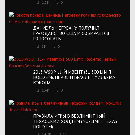
1.5K
0
ДАНИЭЛЬ НЕГРЕАНУ ПОЛУЧИЛ
ГРАЖДАНСТВО США И СОБИРАЕТСЯ
ГОЛОСОВАТЬ
2K
0
2015 WSOP 11-Й ИВЕНТ ($1 500 LIMIT
HOLD’EM). ПЕРВЫЙ БРАСЛЕТ УИЛЬЯМА
КЭКОНА
1.6K
0
ПРАВИЛА ИГРЫ В БЕЗЛИМИТНЫЙ
ТЕХАССКИЙ ХОЛДЕМ (NO-LIMIT TEXAS
HOLD’EM)
14.3K
11