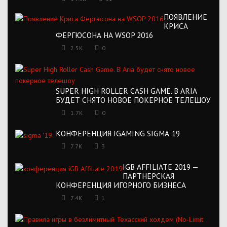
ПОЯВЛЕНИЕ
КРИСА
ФЕРГЮСОНА НА WSOP 2016
2.5K
0
SUPER HIGH ROLLER CASH GAME. В ARIA
БУДЕТ СНЯТО НОВОЕ ПОКЕРНОЕ ТЕЛЕШОУ
1.7K
0
КОНФЕРЕНЦИЯ IGAMING SIGMA ’19
7.7K
3
IGB AFFILIATE 2019 —
ПАРТНЕРСКАЯ
КОНФЕРЕНЦИЯ ИГОРНОГО БИЗНЕСА
7.4K
1