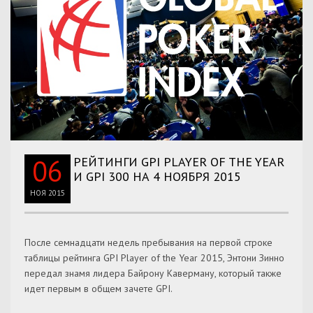
06
РЕЙТИНГИ GPI PLAYER OF THE YEAR
И GPI 300 НА 4 НОЯБРЯ 2015
НОЯ
2015
После семнадцати недель пребывания на первой строке
таблицы рейтинга GPI Player of the Year 2015, Энтони Зинно
передал знамя лидера Байрону Каверману, который также
идет первым в общем зачете GPI.