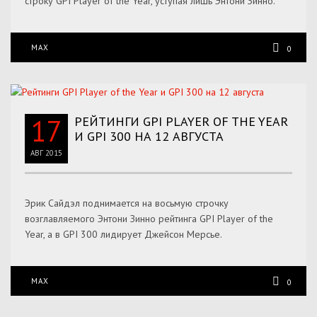
строку GPI Player of the Year, уступая лишь Энтони Зинно.
MAX
0
17
РЕЙТИНГИ GPI PLAYER OF THE YEAR
И GPI 300 НА 12 АВГУСТА
АВГ
2015
Эрик Сайдэл поднимается на восьмую строчку
возглавляемого Энтони Зинно рейтинга GPI Player of the
Year, а в GPI 300 лидирует Джейсон Мерсье.
MAX
0