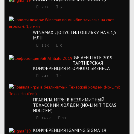
7.7K
3
WINAMAX ДОПУСТИЛ ОШИБКУ НА € 1,5
МЛН
1.6K
0
IGB AFFILIATE 2019 —
ПАРТНЕРСКАЯ
КОНФЕРЕНЦИЯ ИГОРНОГО БИЗНЕСА
7.4K
1
ПРАВИЛА ИГРЫ В БЕЗЛИМИТНЫЙ
ТЕХАССКИЙ ХОЛДЕМ (NO-LIMIT TEXAS
HOLD’EM)
14.2K
11
КОНФЕРЕНЦИЯ IGAMING SIGMA ’19