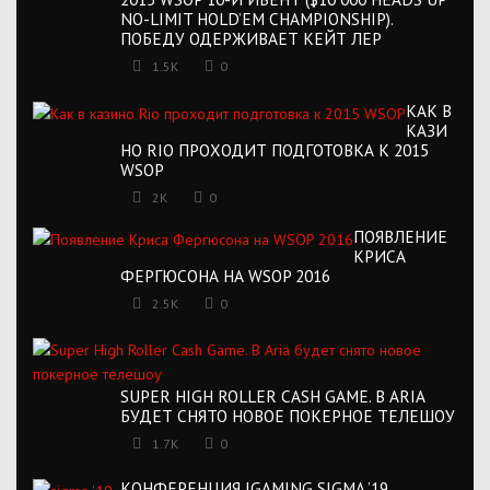
NO-LIMIT HOLD’EM CHAMPIONSHIP).
ПОБЕДУ ОДЕРЖИВАЕТ КЕЙТ ЛЕР
1.5K
0
КАК В
КАЗИ
НО RIO ПРОХОДИТ ПОДГОТОВКА К 2015
WSOP
2K
0
ПОЯВЛЕНИЕ
КРИСА
ФЕРГЮСОНА НА WSOP 2016
2.5K
0
SUPER HIGH ROLLER CASH GAME. В ARIA
БУДЕТ СНЯТО НОВОЕ ПОКЕРНОЕ ТЕЛЕШОУ
1.7K
0
КОНФЕРЕНЦИЯ IGAMING SIGMA ’19