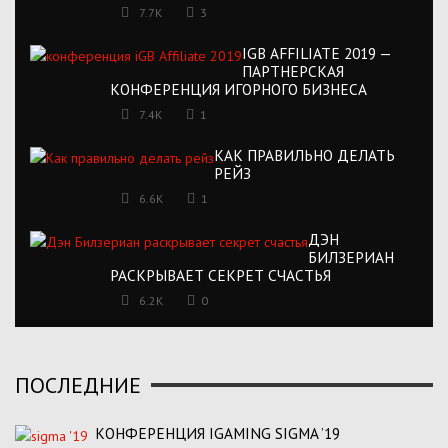
7.7K
3
IGB AFFILIATE 2019 —
ПАРТНЕРСКАЯ
КОНФЕРЕНЦИЯ ИГОРНОГО БИЗНЕСА
7.4K
1
КАК ПРАВИЛЬНО ДЕЛАТЬ
РЕЙЗ
6.6K
1
ДЭН
БИЛЗЕРИАН
РАСКРЫВАЕТ СЕКРЕТ СЧАСТЬЯ
6.2K
0
ПОСЛЕДНИЕ
КОНФЕРЕНЦИЯ IGAMING SIGMA ’19