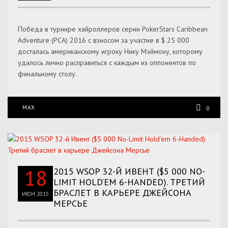
Победа в турнире хайроллеров серии PokerStars Caribbean
Adventure (PCA) 2016 с взносом за участие в $ 25 000
досталась американскому игроку Нику Мэймону, которому
удалось лично расправиться с каждым из оппонентов по
финальному столу.
MAX
0
18
2015 WSOP 32-Й ИВЕНТ ($5 000 NO-
LIMIT HOLD’EM 6-HANDED). ТРЕТИЙ
БРАСЛЕТ В КАРЬЕРЕ ДЖЕЙСОНА
ИЮН
2015
МЕРСЬЕ