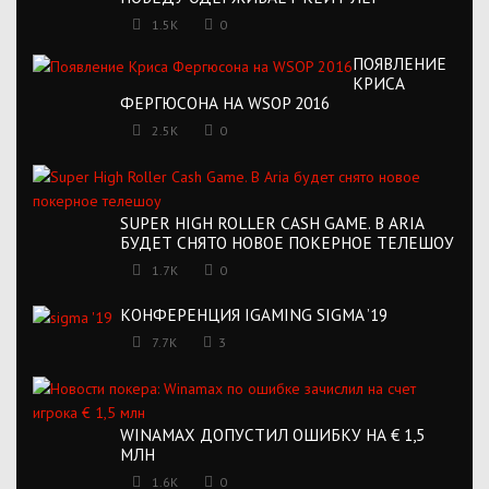
1.5K
0
ПОЯВЛЕНИЕ
КРИСА
ФЕРГЮСОНА НА WSOP 2016
2.5K
0
SUPER HIGH ROLLER CASH GAME. В ARIA
БУДЕТ СНЯТО НОВОЕ ПОКЕРНОЕ ТЕЛЕШОУ
1.7K
0
КОНФЕРЕНЦИЯ IGAMING SIGMA ’19
7.7K
3
WINAMAX ДОПУСТИЛ ОШИБКУ НА € 1,5
МЛН
1.6K
0