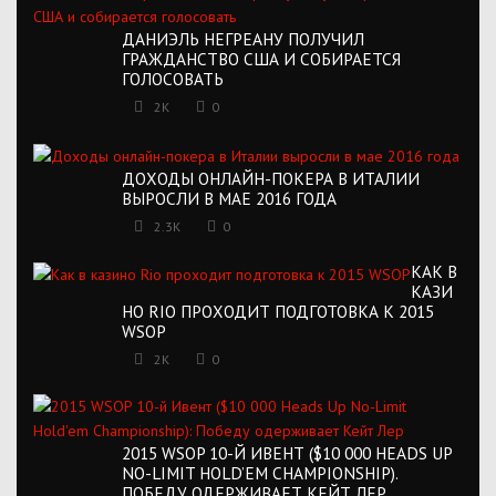
ДАНИЭЛЬ НЕГРЕАНУ ПОЛУЧИЛ
ГРАЖДАНСТВО США И СОБИРАЕТСЯ
ГОЛОСОВАТЬ
2K
0
ДОХОДЫ ОНЛАЙН-ПОКЕРА В ИТАЛИИ
ВЫРОСЛИ В МАЕ 2016 ГОДА
2.3K
0
КАК В
КАЗИ
НО RIO ПРОХОДИТ ПОДГОТОВКА К 2015
WSOP
2K
0
2015 WSOP 10-Й ИВЕНТ ($10 000 HEADS UP
NO-LIMIT HOLD’EM CHAMPIONSHIP).
ПОБЕДУ ОДЕРЖИВАЕТ КЕЙТ ЛЕР