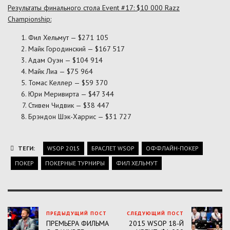
Результаты финального стола Event #17: $10 000 Razz
Championship:
Фил Хельмут — $271 105
Майк Городинский — $167 517
Адам Оуэн — $104 914
Майк Лиа — $75 964
Томас Келлер — $59 370
Юри Меривирта — $47 344
Стивен Чидвик — $38 447
Брэндон Шэк-Харрис — $31 727
ТЕГИ:
WSOP 2015
БРАСЛЕТ WSOP
ОФФЛАЙН-ПОКЕР
ПОКЕР
ПОКЕРНЫЕ ТУРНИРЫ
ФИЛ ХЕЛЬМУТ
ПРЕДЫДУЩИЙ ПОСТ
СЛЕДУЮЩИЙ ПОСТ
ПРЕМЬЕРА ФИЛЬМА
2015 WSOP 18-Й