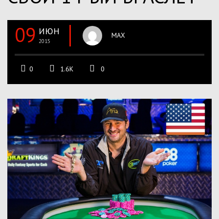
09
ИЮН
MAX
2015
0
1.6K
0