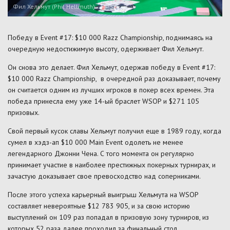
Фил Хельмут (Phil Hellmuth)
Победу в Event #17: $10 000 Razz Championship, поднимаясь на
очередную недостижимую высоту, одерживает Фил Хельмут.
Он снова это делает. Фил Хельмут, одержав победу в Event #17:
$10 000 Razz Championship, в очередной раз доказывает, почему
он считается одним из лучших игроков в покер всех времен. Эта
победа принесла ему уже 14-ый браслет WSOP и $271 105
призовых.
Свой первый кусок славы Хельмут получил еще в 1989 году, когда
сумел в хэдз-ап $10 000 Main Event одолеть не менее
легендарного Джонни Чена. С того момента он регулярно
принимает участие в наиболее престижных покерных турнирах, и
зачастую доказывает свое превосходство над соперниками.
После этого успеха карьерный выигрыш Хельмута на WSOP
составляет невероятные $12 783 905, и за свою историю
выступлений он 109 раз попадал в призовую зону турниров, из
которых 52 раза далее проходил за финальный стол.