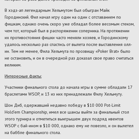
В хэдз-ап легендарным Хельмутом был обыгран Майк
Городинский. Фил начал игру один на один с отставанием по
фишкам, однако очень скоро уже обладал более весомым стеком,
чем тот, который был в распоряжении соперника. На протяжении
их противостояния фишки часто меняли хозяев, и Городинскому
удалось несколько раз спастись от вылета после выставления олл-
ин. Тем не менее, Фила Хельмута по прозвищу «Poker Brat» было
не остановить, и он в очередной раз доказал свое право считаться
великим.
Интересные факты:
Участники финального стола до начала игры в сумме обладали 17
браслетами WSOP, и 13 из них принадлежали Филу Хельмуту.
Шон Диб, одержавший недавно победу в $10 000 Pot-Limit
Hold’em Championship, имел все шансы выйти за финальный стол
этого турнира и отметиться выигрышем двух подряд ивентов
WSOP с бай-ином в $10 000, однако ему не повезло, и он вылетел
на баббле финального стола.