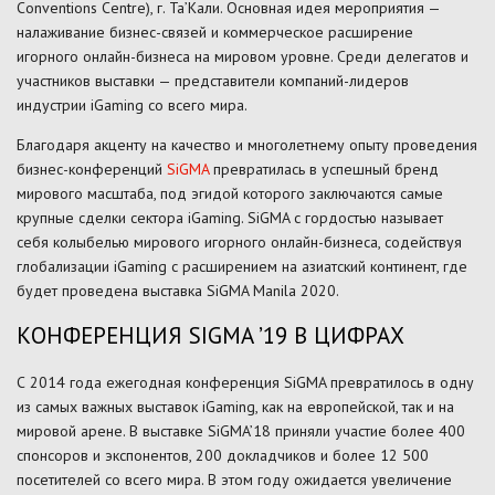
Conventions Centre), г. Та’Кали. Основная идея мероприятия —
налаживание бизнес-связей и коммерческое расширение
игорного онлайн-бизнеса на мировом уровне. Среди делегатов и
участников выставки — представители компаний-лидеров
индустрии iGaming со всего мира.
Благодаря акценту на качество и многолетнему опыту проведения
бизнес-конференций
SiGMA
превратилась в успешный бренд
мирового масштаба, под эгидой которого заключаются самые
крупные сделки сектора iGaming. SiGMA с гордостью называет
себя колыбелью мирового игорного онлайн-бизнеса, содействуя
глобализации iGaming с расширением на азиатский континент, где
будет проведена выставка SiGMA Manila 2020.
КОНФЕРЕНЦИЯ SIGMA ’19 В ЦИФРАХ
С 2014 года ежегодная конференция SiGMA превратилось в одну
из самых важных выставок iGaming, как на европейской, так и на
мировой арене. В выставке SiGMA’18 приняли участие более 400
спонсоров и экспонентов, 200 докладчиков и более 12 500
посетителей со всего мира. В этом году ожидается увеличение