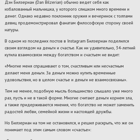
Дэн Билзериан (Dan Bilzerian) обычно ведет себя как
избалованный мальчишка, у которого слишком много времени и
денег. Однако недавно поклонник оружия и вечеринок с толпами
девиц продемонстрировал фанатам философскую сторону своей
натуры.
В одном из последних постов в Instagram Билзериан поделился
своим взглядом на деньги и счастье. Как ни удивительно, 34-летний
кутила взаимосвязи между богатством и счастьем не видит:
«Многие меня спрашивают о том, счастливым или несчастным
делают меня деньги. За деньги можно купить временные
удовольствия, но в целом счастье и деньги не взаимосвязаны».
Тем не менее, подобную мысль большинство слышало уже много
раз, пусть и не в такой форме. Многие считают деньги корнем зла,
а также придерживаются мнения, что богатство не может заменить
радостей любви, семейной жизни и настоящей дружбы.
Но Билзериан на том не остановился, и решил раскрыть, что же он
понимает под этим самым словом «счастье»: