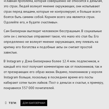
«Главная проблема, которая совершенно не относится к деньгам,
это страх. Людей волнует мнение окружающих, они испытывают
страх перед вещами, которые не контролируют, и больше всего
боятся быть самими собой. Корнем всего зла является страх.
Одолейте его, и будете счастливы».
Сам Билзериан выглядит человеком бесстрашным. В социальные
сети он с легкостью отправляет такое, что мало кто стал бы. Его
определенно не волнует мнение окружающих, ему плевать на
критику его богатства и подобные акты он считает простой
завистью.
В Instagram у Дэна Билзериана более 12.4 млн. подписчиков, и
каждый его пост получает комментарии как от поклонников, так и
от презирающих его образ жизни. Видимо, поклонников у короля
Instagram больше, поскольку в последнее время его посты
набирают сотни тысяч лайков. Пост о деньгах и счастье, к примеру,
понравился 357 000 почитателей.
ТЕГИ:
ДЭН БИЛЗЕРИАН