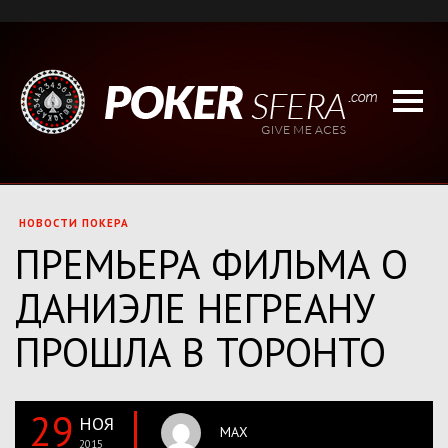
НОВОСТИ ПОКЕРА
ПРЕМЬЕРА ФИЛЬМА О
ДАНИЭЛЕ НЕГРЕАНУ
ПРОШЛА В ТОРОНТО
29
НОЯ
MAX
2015