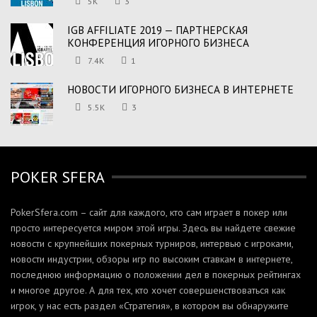
5K
3
IGB AFFILIATE 2019 — ПАРТНЕРСКАЯ
КОНФЕРЕНЦИЯ ИГОРНОГО БИЗНЕСА
7.4K
1
НОВОСТИ ИГОРНОГО БИЗНЕСА В ИНТЕРНЕТЕ
5.5K
3
POKER SFERA
PokerSfera.com – сайт для каждого, кто сам играет в покер или
просто интересуется миром этой игры. Здесь вы найдете свежие
новости с крупнейших покерных турниров, интервью с игроками,
новости индустрии, обзоры игр по высоким ставкам в интернете,
последнюю информацию о положении дел в покерных рейтингах
и многое другое. А для тех, кто хочет совершенствоваться как
игрок, у нас есть раздел «Стратегия», в котором вы обнаружите