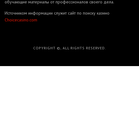
обучающие материалы от профессионалов своего дела.
Источником информации служит сайт по поиску казино
Сhoicecasino.com
COPYRIGHT ©, ALL RIGHTS RESERVED.