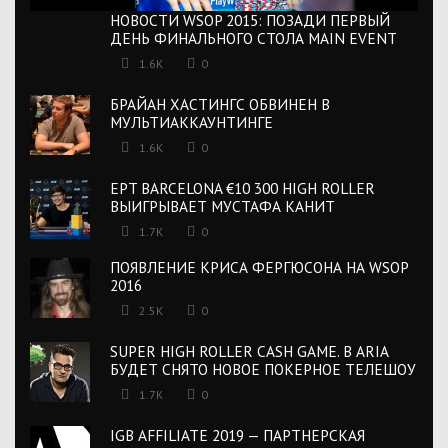
НОВОСТИ WSOP 2015: ПОЗАДИ ПЕРВЫЙ
ДЕНЬ ФИНАЛЬНОГО СТОЛА MAIN EVENT
1.6K
0
БРАЙАН ХАСТИНГС ОБВИНЕН В
МУЛЬТИАККАУНТИНГЕ
1.6K
0
EPT BARCELONA €10 300 HIGH ROLLER
ВЫИГРЫВАЕТ МУСТАФА КАНИТ
1.7K
0
ПОЯВЛЕНИЕ КРИСА ФЕРГЮСОНА НА WSOP
2016
2.5K
0
SUPER HIGH ROLLER CASH GAME. В ARIA
БУДЕТ СНЯТО НОВОЕ ПОКЕРНОЕ ТЕЛЕШОУ
1.7K
0
IGB AFFILIATE 2019 — ПАРТНЕРСКАЯ