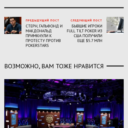
ПРЕДЫДУЩИЙ ПОСТ
СЛЕДУЮЩИЙ ПОСТ
СТЕРН, ГАЛЬФОНД И
БЫВШИЕ ИГРОКИ
МАКДОНАЛЬД
FULL TILT POKER ИЗ
ПРИМКНУЛИ К
США ПОЛУЧИЛИ
ПРОТЕСТУ ПРОТИВ
ЕЩЕ $5.7 МЛН
POKERSTARS
ВОЗМОЖНО, ВАМ ТОЖЕ НРАВИТСЯ