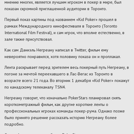
мнению многих, является лучшим игроком в покер в мире, был
показан скромной приглашенной аудитории в Торонто.
Первый показ картины под названием «Kid Poker» прошел в
рамках Международного кинофестиваля в Торонто (Toronto
International Film Festival), и сам игрок, что вполне естественно, в
зале также присутствовал.
Как сам Даниэль Негреану написал в Twitter, фильм ему
невероятно понравился, хотя половину показа он и проплакал.
Лента раскрывает перед зрителем весь покерный путь Негреану, в
погоне за мечтой переехавшего в Лас-Вегас из Торонто в
возрасте всего 21 года. Во вторник 1 декабря «Kid Poker» покажут
по канадскому телеканалу TSN4.
Негреану говорит, что изначально PokerStars планировал снять
короткометражный фильм, как другие короткие ленты о
профессиональных игроках команды покер-рума. Однако позже
было принято решение рассказать историю Негреану более
подробно.