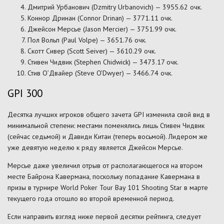
Дмитрий Урбанович (Dzmitry Urbanovich) — 3955.62 очк.
Коннор Дринан (Connor Drinan) — 3771.11 очк.
Джейсон Мерсье (Jason Mercier) — 3751.99 очк.
Пол Вольп (Paul Volpe) — 3651.76 очк.
Скотт Сивер (Scott Seiver) — 3610.29 очк.
Стивен Чидвик (Stephen Chidwick) — 3473.17 очк.
Стив О’Двайер (Steve O’Dwyer) — 3466.74 очк.
GPI 300
Десятка лучших игроков общего зачета GPI изменила свой вид в
минимальной степени: местами поменялись лишь Стивен Чидвик
(сейчас седьмой) и Давиди Китаи (теперь восьмой). Лидером же
уже девятую неделю к ряду является Джейсон Мерсье.
Мерсье даже увеличил отрыв от располагающегося на втором
месте Байрона Кавермана, поскольку попадание Кавермана в
призы в турнире World Poker Tour Bay 101 Shooting Star в марте
текущего года отошло во второй временной период.
Если направить взгляд ниже первой десятки рейтинга, следует