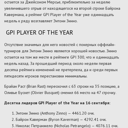
остается за Джейсоном Мерсье, приблизительно за неделю
увеличившего отрыв от находящегося на второй строке Байрона
Кавермана, а рейтинг GPI Player of the Year уже одиннадцать
недель к ряду возглавляет Энтони Зинно.
GPI PLAYER OF THE YEAR
Отсутствие значимых для него новостей с покерных оффлайн-
турниров для Энтони Зинно являются хорошей новостью. Зинно
остается на том же месте в рейтинге GPI 300, что и одиннадцать
недель назад. За прошедший период около недели первая
десятка рейтинга изменений не претерпела, да и среди первых
пятидесяти игроков перестановки минимальны.
Брайан Раст (Brian Rast) перескочил с 63 строки на 35 позицию, а
Оливье Бускет (Olivier Busquet) сменил 66 место на 47 строчку.
Десятка лидеров GPI Player of the Year на 16 сентября:
Энтони Зинно (Anthony Zinno) — 4461.20 очк.
Байрон Каверман (Byron Kaverman) — 4292.41 очк.
Николас Петранжело (Nicholas Petrangelo) — 4076.11 очк.