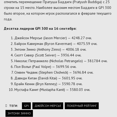
отметить перемещение Пратуша Баддиги (Pratyush Buddiga) с 25
строки на 15 место. Наиболее высоким местом Баддиги в GPI 300
было второе, на котором игрок располагался в феврале текущего
года.
Десятка лидеров GPI 300 на 16 сентября:
Джейсон Мерсье (Jason Mercier) — 4248.27 очк.
Байрон Каверман (Byron Kaverman) — 4075.59 очк.
Энтони Зинно (Anthony Zinno) — 4006.18 очк.
Скотт Сивер (Scott Seiver) — 3936.44 очк.
Николас Петранжело (Nicholas Petrangelo) — 3817.84 очк.
Пол Вольп (Paul Volpe) — 3699.56 очк.
Стивен Чидвик (Stephen Chidwick) — 3696.84 очк.
Давиди Китаи (Davidi Kitai) — 3601.95 очк.
Брайн Кенни (Bryn Kenney) — 3590.78 очк.
Мустафа Канит (Mustapha Kanit) — 3580.03 очк.
ТЕГИ:
GPI
ДЖЕЙСОН МЕРСЬЕ
ПОКЕРНЫЙ РЕЙТИНГ
ЭНТОНИ ЗИННО