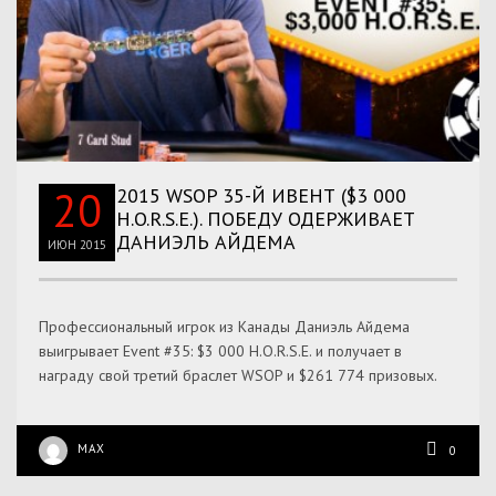
20
2015 WSOP 35-Й ИВЕНТ ($3 000
H.O.R.S.E.). ПОБЕДУ ОДЕРЖИВАЕТ
ДАНИЭЛЬ АЙДЕМА
ИЮН
2015
Профессиональный игрок из Канады Даниэль Айдема
выигрывает Event #35: $3 000 H.O.R.S.E. и получает в
награду свой третий браслет WSOP и $261 774 призовых.
MAX
0