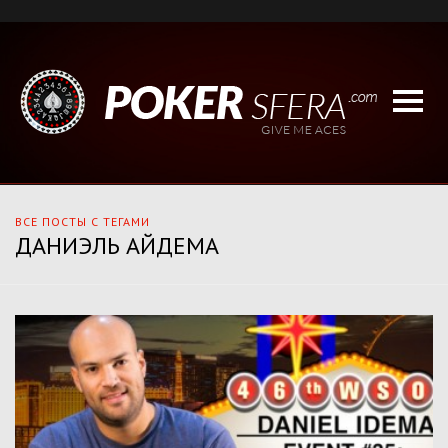
ВСЕ ПОСТЫ С ТЕГАМИ
ДАНИЭЛЬ АЙДЕМА