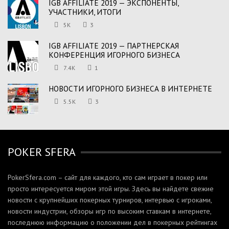
IGB AFFILIATE 2019 — ЭКСПОНЕНТЫ,
УЧАСТНИКИ, ИТОГИ
5K
3
IGB AFFILIATE 2019 — ПАРТНЕРСКАЯ
КОНФЕРЕНЦИЯ ИГОРНОГО БИЗНЕСА
7.4K
1
НОВОСТИ ИГОРНОГО БИЗНЕСА В ИНТЕРНЕТЕ
5.5K
3
POKER SFERA
PokerSfera.com – сайт для каждого, кто сам играет в покер или
просто интересуется миром этой игры. Здесь вы найдете свежие
новости с крупнейших покерных турниров, интервью с игроками,
новости индустрии, обзоры игр по высоким ставкам в интернете,
последнюю информацию о положении дел в покерных рейтингах