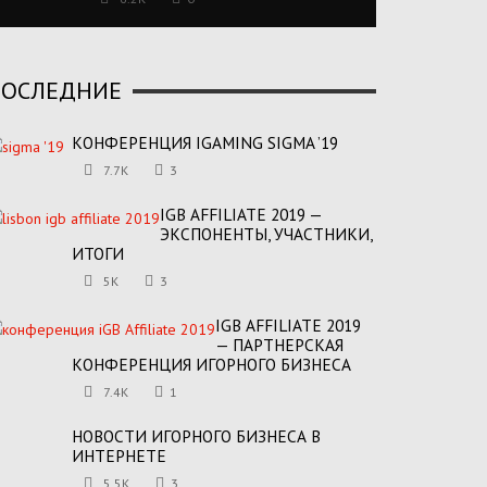
ОСЛЕДНИЕ
КОНФЕРЕНЦИЯ IGAMING SIGMA ’19
7.7K
3
IGB AFFILIATE 2019 —
ЭКСПОНЕНТЫ, УЧАСТНИКИ,
ИТОГИ
5K
3
IGB AFFILIATE 2019
— ПАРТНЕРСКАЯ
КОНФЕРЕНЦИЯ ИГОРНОГО БИЗНЕСА
7.4K
1
НОВОСТИ ИГОРНОГО БИЗНЕСА В
ИНТЕРНЕТЕ
5.5K
3