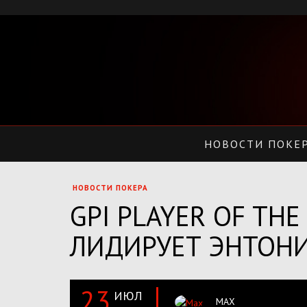
НОВОСТИ ПОКЕ
НОВОСТИ ПОКЕРА
GPI PLAYER OF THE
ЛИДИРУЕТ ЭНТОН
23
ИЮЛ
MAX