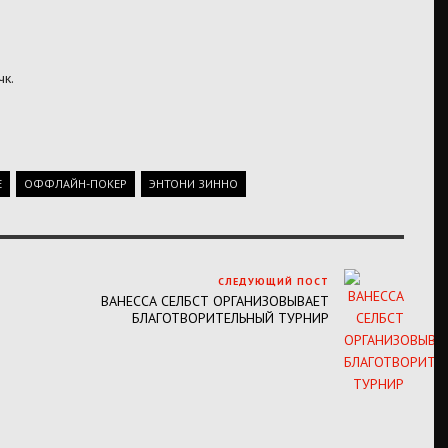
чк.
Е
ОФФЛАЙН-ПОКЕР
ЭНТОНИ ЗИННО
СЛЕДУЮЩИЙ ПОСТ
ВАНЕССА СЕЛБСТ ОРГАНИЗОВЫВАЕТ
БЛАГОТВОРИТЕЛЬНЫЙ ТУРНИР