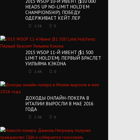
2015 WSOP 10-Й ИВЕНТ ($10 000
HEADS UP NO-LIMIT HOLD’EM
CHAMPIONSHIP). ПОБЕДУ
ОДЕРЖИВАЕТ КЕЙТ ЛЕР
1.5K
0
2015 WSOP 11-Й ИВЕНТ ($1 500
LIMIT HOLD’EM). ПЕРВЫЙ БРАСЛЕТ
УИЛЬЯМА КЭКОНА
1.6K
0
ДОХОДЫ ОНЛАЙН-ПОКЕРА В
ИТАЛИИ ВЫРОСЛИ В МАЕ 2016
ГОДА
2.3K
0