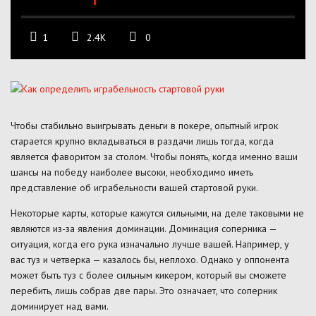
1
2.4K
0
Чтобы стабильно выигрывать деньги в покере, опытный игрок
старается крупно вкладываться в раздачи лишь тогда, когда
является фаворитом за столом. Чтобы понять, когда именно ваши
шансы на победу наиболее высоки, необходимо иметь
представление об играбельности вашей стартовой руки.
Некоторые карты, которые кажутся сильными, на деле таковыми не
являются из-за явления доминации. Доминация соперника —
ситуация, когда его рука изначально лучше вашей. Например, у
вас туз и четверка — казалось бы, неплохо. Однако у оппонента
может быть туз с более сильным кикером, который вы сможете
перебить, лишь собрав две пары. Это означает, что соперник
доминирует над вами.