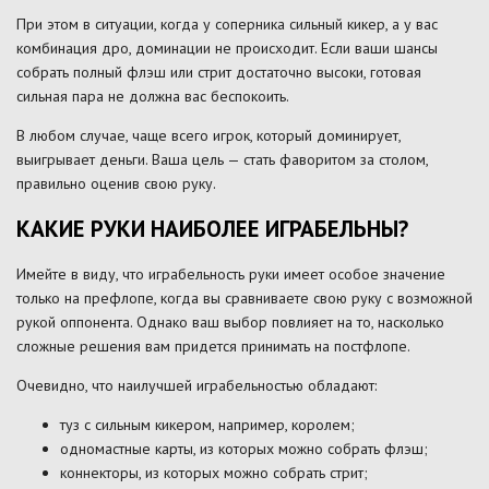
При этом в ситуации, когда у соперника сильный кикер, а у вас
комбинация дро, доминации не происходит. Если ваши шансы
собрать полный флэш или стрит достаточно высоки, готовая
сильная пара не должна вас беспокоить.
В любом случае, чаще всего игрок, который доминирует,
выигрывает деньги. Ваша цель — стать фаворитом за столом,
правильно оценив свою руку.
КАКИЕ РУКИ НАИБОЛЕЕ ИГРАБЕЛЬНЫ?
Имейте в виду, что играбельность руки имеет особое значение
только на префлопе, когда вы сравниваете свою руку с возможной
рукой оппонента. Однако ваш выбор повлияет на то, насколько
сложные решения вам придется принимать на постфлопе.
Очевидно, что наилучшей играбельностью обладают:
туз с сильным кикером, например, королем;
одномастные карты, из которых можно собрать флэш;
коннекторы, из которых можно собрать стрит;