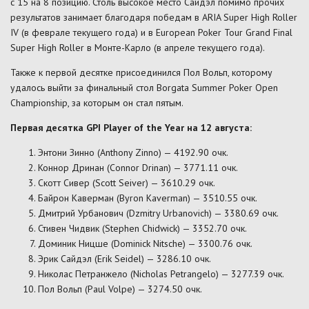
с 15 на 8 позицию. Столь высокое место Сайдэл помимо прочих
результатов занимает благодаря победам в ARIA Super High Roller
IV (в феврале текущего года) и в European Poker Tour Grand Final
Super High Roller в Монте-Карло (в апреле текущего года).
Также к первой десятке присоединился Пол Вольп, которому
удалось выйти за финальный стол Borgata Summer Poker Open
Championship, за которым он стал пятым.
Первая десятка GPI Player of the Year на 12 августа:
Энтони Зинно (Anthony Zinno) — 4192.90 очк.
Коннор Дринан (Connor Drinan) — 3771.11 очк.
Скотт Сивер (Scott Seiver) — 3610.29 очк.
Байрон Каверман (Byron Kaverman) — 3510.55 очк.
Дмитрий Урбанович (Dzmitry Urbanovich) — 3380.69 очк.
Стивен Чидвик (Stephen Chidwick) — 3352.70 очк.
Доминик Ницше (Dominick Nitsche) — 3300.76 очк.
Эрик Сайдэл (Erik Seidel) — 3286.10 очк.
Николас Петранжело (Nicholas Petrangelo) — 3277.39 очк.
Пол Вольп (Paul Volpe) — 3274.50 очк.