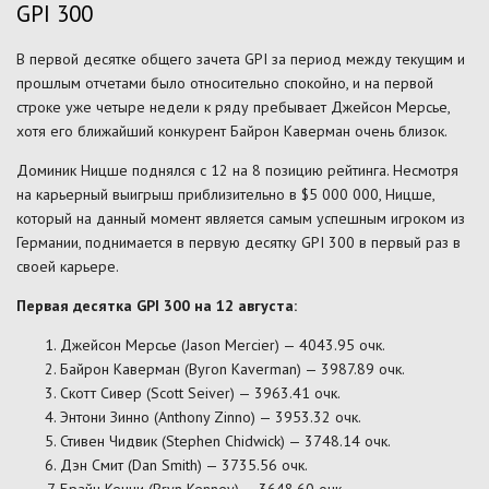
GPI 300
В первой десятке общего зачета GPI за период между текущим и
прошлым отчетами было относительно спокойно, и на первой
строке уже четыре недели к ряду пребывает Джейсон Мерсье,
хотя его ближайший конкурент Байрон Каверман очень близок.
Доминик Ницше поднялся с 12 на 8 позицию рейтинга. Несмотря
на карьерный выигрыш приблизительно в $5 000 000, Ницше,
который на данный момент является самым успешным игроком из
Германии, поднимается в первую десятку GPI 300 в первый раз в
своей карьере.
Первая десятка GPI 300 на 12 августа:
Джейсон Мерсье (Jason Mercier) — 4043.95 очк.
Байрон Каверман (Byron Kaverman) — 3987.89 очк.
Скотт Сивер (Scott Seiver) — 3963.41 очк.
Энтони Зинно (Anthony Zinno) — 3953.32 очк.
Стивен Чидвик (Stephen Chidwick) — 3748.14 очк.
Дэн Смит (Dan Smith) — 3735.56 очк.
Брайн Кенни (Bryn Kenney) — 3648.60 очк.