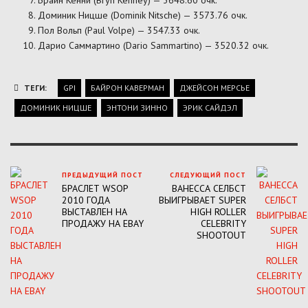
Доминик Ницше (Dominik Nitsche) — 3573.76 очк.
Пол Вольп (Paul Volpe) — 3547.33 очк.
Дарио Саммартино (Dario Sammartino) — 3520.32 очк.
ТЕГИ:
GPI
БАЙРОН КАВЕРМАН
ДЖЕЙСОН МЕРСЬЕ
ДОМИНИК НИЦШЕ
ЭНТОНИ ЗИННО
ЭРИК САЙДЭЛ
ПРЕДЫДУЩИЙ ПОСТ
СЛЕДУЮЩИЙ ПОСТ
БРАСЛЕТ WSOP
ВАНЕССА СЕЛБСТ
2010 ГОДА
ВЫИГРЫВАЕТ SUPER
ВЫСТАВЛЕН НА
HIGH ROLLER
ПРОДАЖУ НА EBAY
CELEBRITY
SHOOTOUT